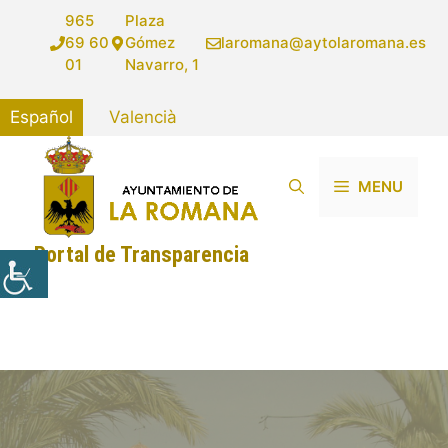
Saltar
965
Plaza
al
69 60
Gómez
laromana@aytolaromana.es
contenido
01
Navarro, 1
Español
Valencià
MENU
Portal de Transparencia