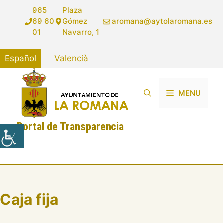
Saltar
965
Plaza
al
69 60
Gómez
laromana@aytolaromana.es
contenido
01
Navarro, 1
Español
Valencià
MENU
Portal de Transparencia
Caja fija