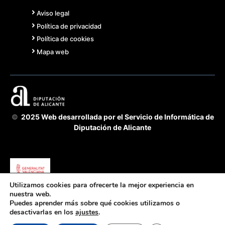
Aviso legal
Política de privacidad
Política de cookies
Mapa web
©
2025 Web desarrollada por el Servicio de Informática de
Diputación de Alicante
Utilizamos cookies para ofrecerte la mejor experiencia en
nuestra web.
Acuerdo Cooperación 2025 GVA-Diputación Alicante -
Puedes aprender más sobre qué cookies utilizamos o
fomento de la transparencia y buen gobierno
desactivarlas en los
ajustes
.
Servicio de Transparencia, BOP e Imprenta