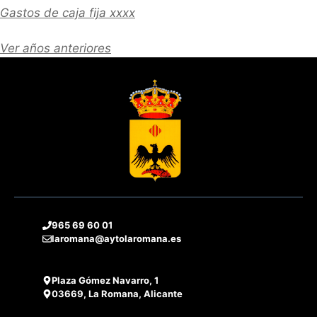
Gastos de caja fija xxxx
Ver años anteriores
965 69 60 01
laromana@aytolaromana.es
Plaza Gómez Navarro, 1
03669, La Romana, Alicante