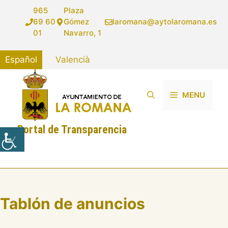
Saltar
965
Plaza
al
69 60
Gómez
laromana@aytolaromana.es
contenido
01
Navarro, 1
Español
Valencià
MENU
Portal de Transparencia
Tablón de anuncios