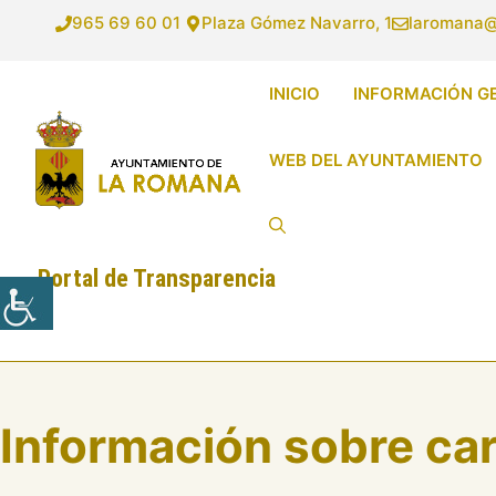
Saltar
965 69 60 01
Plaza Gómez Navarro, 1
laromana@
al
contenido
INICIO
INFORMACIÓN G
WEB DEL AYUNTAMIENTO
Portal de Transparencia
Información sobre ca