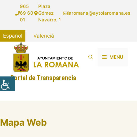
Saltar
965
Plaza
al
69 60
Gómez
laromana@aytolaromana.es
contenido
01
Navarro, 1
Español
Valencià
MENU
Portal de Transparencia
Mapa Web