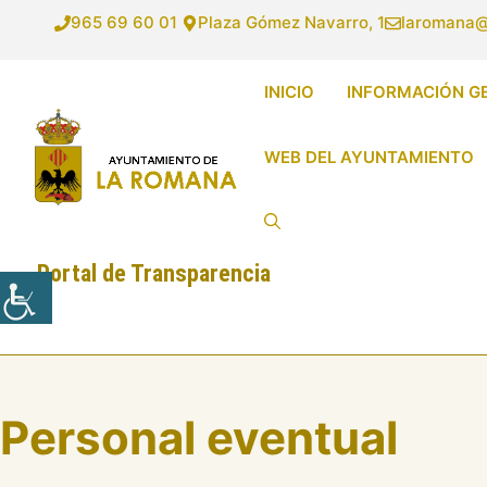
Saltar
965 69 60 01
Plaza Gómez Navarro, 1
laromana@
al
contenido
INICIO
INFORMACIÓN G
WEB DEL AYUNTAMIENTO
Portal de Transparencia
Personal eventual